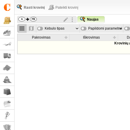
Rasti krovinį
Pateikti krovinį
Naujas
Kėbulo tipas
Papildomi parametrai
Pakrovimas
Iškrovimas
D
Krovinių 