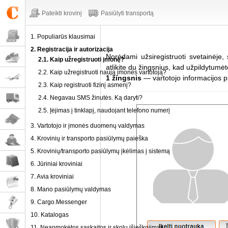
Pateikti krovinį
Pasiūlyti transportą
1. Populiarūs klausimai
2. Registracija ir autorizacija
Norėdami užsiregistruoti svetainėje
2.1. Kaip užregistruoti įmonę?
atlikite du žingsnius, kad užpildytumė
2.2. Kaip užregistruoti naują įmonės vartotoją?
1 žingsnis
— vartotojo informacijos p
2.3. Kaip registruoti fizinį asmenį?
2.4. Negavau SMS žinutės. Ką daryti?
2.5. Įėjimas į tinklapį, naudojant telefono numerį
3. Vartotojo ir įmonės duomenų valdymas
4. Krovinių ir transporto pasiūlymų paieška
5. Krovinių/transporto pasiūlymų įkėlimas į sistemą
6. Jūriniai kroviniai
7. Avia kroviniai
8. Mano pasiūlymų valdymas
9. Cargo.Messenger
10. Katalogas
11. Neapmokėtos sąskaitos ir skolų išieškojimas