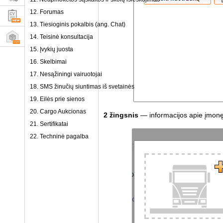
12. Forumas
13. Tiesioginis pokalbis (ang. Chat)
14. Teisinė konsultacija
15. Įvykių juosta
16. Skelbimai
17. Nesąžiningi vairuotojai
18. SMS žinučių siuntimas iš svetainės
19. Eilės prie sienos
20. Cargo Aukcionas
2 žingsnis
— informacijos apie įmonę
21. Sertifikatai
22. Techninė pagalba