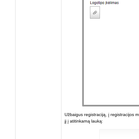
Užbaigus registraciją, į registracijos
jį į atitinkamą lauką: