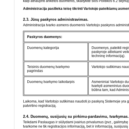
kaip atnaujinti anketos duomenis, skaitykite šios Politikos 6.2 skyriuj
Administracija pasilieka teisę tikrinti Vartotojo pateikiamų asme
2.3. Jūsų paskyros administravimas.
Administracija tvarko asmens duomenis Vartotojo paskyros administr
Paskyros duomenys:
Duomenų kategorija
Duomenys, pateikti regi
paskyroje atliekami veik
techninę informaciją).
Teisinis duomenų tvarkymo
Vartotojo sutikimas nau
pagrindas
Duomenų tvarkymo laikotarpis
Asmeniniai Vartotojo du
tvarkyti asmeninius duom
būtina tam, kad Administ
Laikoma, kad Vartotojo sutikimas naudoti jo paskyrą Sistemoje yra ga
patvirtino registraciją.
2.4. Duomenų, susijusių su pirkimu-pardavimu, tvarkymas.
Teikdami Paslaugas ir siūlydami įvairius privalumus (pvz., galimybę 
tvarkome ne tik registracijos informaciją, bet ir informaciją, susiju