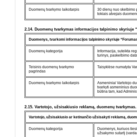
Duomenų tvarkymo laikotarpis
30 dienų nuo skelbimo p
tokiais atvejais duomenų
2.14. Duomenų tvarkymas informacijos talpinimo skyriuje “
Duomenys, tvarkomi informacijos talpinimo skyriuje “Forumas”
Duomenų kategorija
Informacija, suteikta re
turinys, paskelbimo data 
Teisinis duomenų tvarkymo
Taisyklėse numatyta Vart
pagrindas
Duomenų tvarkymo laikotarpis
Asmeniniai Vartotojo du
tvarkyti asmeninius duom
būtina tam, kad Administ
2.15. Vartotojo, užsisakiusio reklamą, duomenų tvarkymas.
Vartotojo, užsisakiusio ar ketinančio užsisakyti reklamą, duo
Duomenų kategorija
Duomenys, kuriuos tiesio
užsakymo sutartį (vardas