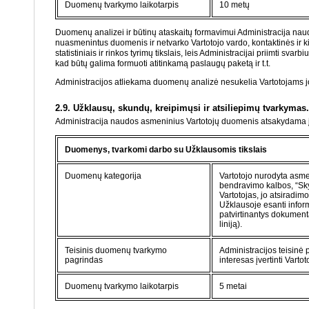
Duomenų tvarkymo laikotarpis
10 metų
Duomenų analizei ir būtinų ataskaitų formavimui Administracija na
nuasmenintus duomenis ir netvarko Vartotojo vardo, kontaktinės ir kit
statistiniais ir rinkos tyrimų tikslais, leis Administracijai priimti s
kad būtų galima formuoti atitinkamą paslaugų paketą ir t.t.
Administracijos atliekama duomenų analizė nesukelia Vartotojams j
2.9. Užklausų, skundų, kreipimųsi ir atsiliepimų tvarkymas.
Administracija naudos asmeninius Vartotojų duomenis atsakydama į j
Duomenys, tvarkomi darbo su Užklausomis tikslais
Duomenų kategorija
Vartotojo nurodyta asmen
bendravimo kalbos, “Sky
Vartotojas, jo atsiradimo
Užklausoje esanti infor
patvirtinantys dokumentai
liniją).
Teisinis duomenų tvarkymo
Administracijos teisinė p
pagrindas
interesas įvertinti Vart
Duomenų tvarkymo laikotarpis
5 metai