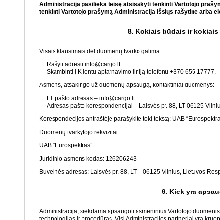
Administracija pasilieka teisę atsisakyti tenkinti Vartotojo pra
tenkinti Vartotojo prašymą Administracija išsiųs rašytine arba e
8. Kokiais būdais ir kokiais
Visais klausimais dėl duomenų tvarko galima:
Rašyti adresu info@cargo.lt
Skambinti į Klientų aptarnavimo liniją telefonu +370 655 17777.
Asmens, atsakingo už duomenų apsaugą, kontaktiniai duomenys:
El. pašto adresas – info@cargo.lt
Adresas pašto korespondencijai – Laisvės pr. 88, LT-06125 Vilniu
Korespondecijos antraštėje parašykite tokį tekstą: UAB “Eurospekt
Duomenų tvarkytojo rekvizitai:
UAB “Eurospektras”
Juridinio asmens kodas: 126206243
Buveinės adresas: Laisvės pr. 88, LT – 06125 Vilnius, Lietuvos Res
9. Kiek yra apsa
Administracija, siekdama apsaugoti asmeninius Vartotojo duomenis n
technologijas ir procedūras. Visi Administracijos partneriai yra kruop