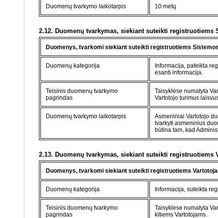
Duomenų tvarkymo laikotarpis
10 metų
2.12. Duomenų tvarkymas, siekiant suteikti registruotiems 
Duomenys, tvarkomi siekiant suteikti registruotiems Sistemos
Duomenų kategorija
Informacija, pateikta re
esanti informacija.
Teisinis duomenų tvarkymo
Taisyklėse numatyta Vart
pagrindas
Vartotojo turimus laisvu
Duomenų tvarkymo laikotarpis
Asmeniniai Vartotojo du
tvarkyti asmeninius duom
būtina tam, kad Administ
2.13. Duomenų tvarkymas, siekiant suteikti registruotiems 
Duomenys, tvarkomi siekiant suteikti registruotiems Vartotoja
Duomenų kategorija
Informacija, suteikta reg
Teisinis duomenų tvarkymo
Taisyklėse numatyta Vart
pagrindas
kitiems Vartotojams.