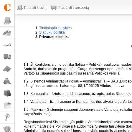
Pateikti krovinį
Pasiūlyti transportą
1.
Tinklalapio taisyklės
2.
Slapukų politika
3. Privatumo politika
1.1. Ši Konfidencialumo politika (toliau – Politika) reguliuoja naudoj
Android, darbalaukio programėle Cargo.Messenger operacinėms sist
Vartotojas įsipareigoja susipažinti su esama Politikos versija.
1.2. Sistemos Administracija (toliau – Administracija) – UAB „Eur
užregistruotas adresu: Laisves pr. 88, LT-06125 Vilnius, Lietuva.
1.3. Kompanija – fizinis ar juridinis asmuo, užregistruotas Sistemoje
1.4. Vartotojas – fizinis asmuo ar Kompanijos (tuo atveju jeigu Varto
1.5. Paskyra – Sistemoje saugomi duomenys apie Vartotoją, reikalingi
slaptažodis
ir kt.
).
Registruodamiesi Sistemoje, jūs patikite Administracijai savo asmenini
kurie numatyti šioje Politikoje ir Naudojimosi Sistema taisyklėse (tol
Administracija negalės suteikti jums galimybės naudotis visomis ar