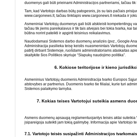
duomenys gali būti prieinami Administracijos partneriams, tačiau tik
Tam, kad Vartotojo darbas būtų patogesnis, jis su tais pačiais prisiju
www.cargonews.lt, tačiau tinklapis www.cargonews.lt niekada ir jo
Asmeniniai Vartotojų duomenys gali būti atskleisti kompetentingų vals
tačiau tik jiems pareikalavus ir tik tais atvejais bei tokia tvarka, kai ta
būtina norint pateikti ir apginti teisinius reikalavimus.
Naudodamasi Sistemos darbo duomenų analizės (pvz., Google Analytics
Administracija pasilieka teisę keistis nuasmenintais Vartotojų duome
patirtį dirbant Sistemoje, ruošdami administratoriams ataskaitas ap
skaitykite šios Politikos skyriuje “Slapukų naudojimo politika”.
6. Kokiose teritorijose ir kieno jurisdi
Asmeninius Vartotojų duomenis Administracija tvarko Europos Sąjungos
atstovybes ar partnerius. Duomenis tvarko tie filialai, kurie turi admi
Sistemos palaikymo tarnyba.
7. Kokias teises Vartotojui suteikia asmens duo
Asmens duomenų apsaugą reglamentuojantys teisės aktai suteikia Varto
įsipareigoja suteikti jam tokią galimybę. Informacija apie Vartotojo t
7.1. Vartotojo teisės susipažinti Administracijos tvarkom