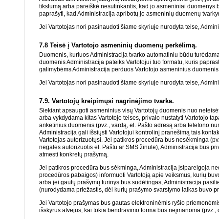
tikslumą arba pareiškė nesutinkantis, kad jo asmeniniai duomenys būtų t
paprašyti, kad Administracija apribotų jo asmeninių duomenų tvarkymą.
Jei Vartotojas nori pasinaudoti šiame skyriuje nurodyta teise, Admini
7.8 Teisė į Vartotojo asmeninių duomenų perkėlimą.
Duomenis, kuriuos Administracija tvarko automatiniu būdu turėdama Va
duomenis Administracija pateiks Vartotojui tuo formatu, kuris papra
galimybėms Administracija perduos Vartotojo asmeninius duomenis a
Jei Vartotojas nori pasinaudoti šiame skyriuje nurodyta teise, Admini
7.9. Vartotojų kreipimųsi nagrinėjimo tvarka.
Siekiant apsaugoti asmeninius visų Vartotojų duomenis nuo neteisėto
arba vykdydama kitas Vartotojo teises, privalo nustatyti Vartotojo tap
anketinius duomenis (pvz., vardą, el. Pašto adresą arba telefono num
Administracija gali išsiųsti Vartotojui kontrolinį pranešimą tais konta
Vartotojas autorizuotųsi. Jei patikros procedūra bus nesėkminga (p
negalės autorizuotis el. Paštu ar SMS žinute), Administracija bus pr
atmesti konkretų prašymą.
Jei patikros procedūra bus sėkminga, Administracija įsipareigoja ne
procedūros pabaigos) informuoti Vartotoją apie veiksmus, kurių buvo
arba jei gautų prašymų turinys bus sudėtingas, Administracija pasil
(nurodydama priežastis, dėl kurių prašymo svarstymo laikas buvo pr
Jei Vartotojо prašymas bus gautas elektroninėmis ryšio priemonėmis
išskyrus atvejus, kai tokia bendravimo forma bus neįmanoma (pvz., dė