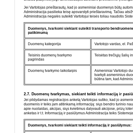
Jei Vartotojas prieštarautų, kad jo asmeniniai duomenys būtų automatiš
Administracija pasilieka teisę apsvarstyti prieštaravimą. Tačiau atsiž
Administracija negalės suteikti Vartotojui teisės toliau naudotis Si
Duomenys, tvarkomi siekiant suteikti transporto bendruomenei 
patikimumą
Duomenų kategorija
Vartotojo vardas, el. Pa
Teisinis duomenų tvarkymo
Teisėtas trečiųjų šalių 
pagrindas
Duomenų tvarkymo laikotarpis
Asmeniniai Vartotojo du
tvarkyti asmeninius duom
būtina tam, kad Administ
2.7. Duomenų tvarkymas, siekiant teikti informaciją ir pasi
Jei pildydamas registracijos anketą Vartotojas sutiko, kad jo asmenin
duomenis ir teiks jam atitinkamą informaciją: siųs bendro turinio nau
apie nuolaidas, akcijas, siųs kvietimus dalyvauti akcijose, prizų lot
anketas ir t.t. Informaciją ir pasiūlymus Administracija teiks Sistemoj
Duomenys, tvarkomi siekiant teikti informaciją ir pasiūlymus: