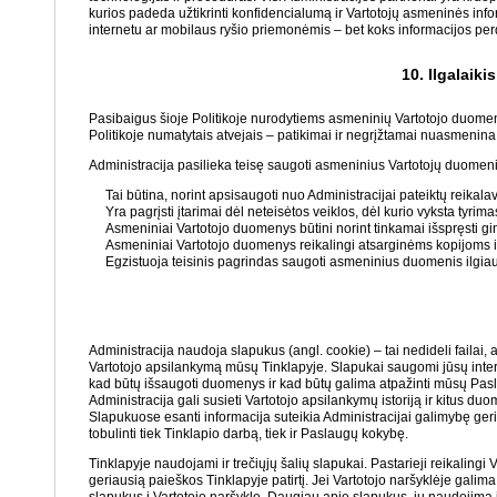
kurios padeda užtikrinti konfidencialumą ir Vartotojų asmeninės inf
internetu ar mobilaus ryšio priemonėmis – bet koks informacijos perd
10. Ilgalaik
Pasibaigus šioje Politikoje nurodytiems asmeninių Vartotojo duomen
Politikoje numatytais atvejais – patikimai ir negrįžtamai nuasmenina
Administracija pasilieka teisę saugoti asmeninius Vartotojų duomenis i
Tai būtina, norint apsisaugoti nuo Administracijai pateiktų reikalav
Yra pagrįsti įtarimai dėl neteisėtos veiklos, dėl kurio vyksta tyrima
Asmeniniai Vartotojo duomenys būtini norint tinkamai išspręsti gi
Asmeniniai Vartotojo duomenys reikalingi atsarginėms kopijoms i
Egzistuoja teisinis pagrindas saugoti asmeninius duomenis ilgiau,
Administracija naudoja slapukus (angl. cookie) – tai nedideli failai, a
Vartotojo apsilankymą mūsų Tinklapyje. Slapukai saugomi jūsų interne
kad būtų išsaugoti duomenys ir kad būtų galima atpažinti mūsų Pas
Administracija gali susieti Vartotojo apsilankymų istoriją ir kitus d
Slapukuose esanti informacija suteikia Administracijai galimybę gerin
tobulinti tiek Tinklapio darbą, tiek ir Paslaugų kokybę.
Tinklapyje naudojami ir trečiųjų šalių slapukai. Pastarieji reikalingi V
geriausią paieškos Tinklapyje patirtį. Jei Vartotojo naršyklėje galima 