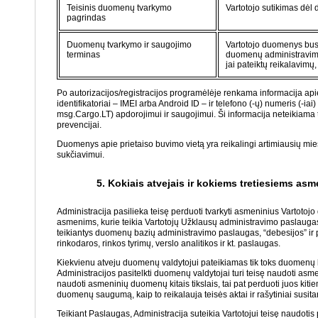
Teisinis duomenų tvarkymo
Vartotojo sutikimas dėl
pagrindas
Duomenų tvarkymo ir saugojimo
Vartotojo duomenys bus 
terminas
duomenų administravimo A
jai pateiktų reikalavimų, 
Po autorizacijos/registracijos programėlėje renkama informacija apie
identifikatoriai – IMEI arba Android ID – ir telefono (-ų) numeris (-ia
msg.Cargo.LT) apdorojimui ir saugojimui. Ši informacija neteikiama tre
prevencijai.
Duomenys apie prietaiso buvimo vietą yra reikalingi artimiausių miestų
sukčiavimui.
5. Kokiais atvejais ir kokiems tretiesiems a
Administracija pasilieka teisę perduoti tvarkyti asmeninius Vartotojo
asmenims, kurie teikia Vartotojų Užklausų administravimo paslaug
teikiantys duomenų bazių administravimo paslaugas, “debesijos” ir p
rinkodaros, rinkos tyrimų, verslo analitikos ir kt. paslaugas.
Kiekvienu atveju duomenų valdytojui pateikiamas tik toks duomenų ki
Administracijos pasitelkti duomenų valdytojai turi teisę naudoti asm
naudoti asmeninių duomenų kitais tikslais, tai pat perduoti juos kiti
duomenų saugumą, kaip to reikalauja teisės aktai ir rašytiniai susita
Teikiant Paslaugas, Administracija suteikia Vartotojui teisę naudotis