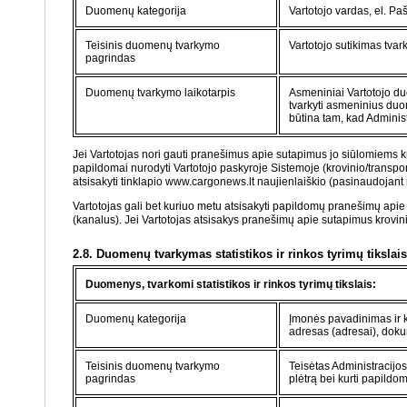
Duomenų kategorija
Vartotojo vardas, el. Pa
Teisinis duomenų tvarkymo
Vartotojo sutikimas tvar
pagrindas
Duomenų tvarkymo laikotarpis
Asmeniniai Vartotojo du
tvarkyti asmeninius duom
būtina tam, kad Administ
Jei Vartotojas nori gauti pranešimus apie sutapimus jo siūlomiems kr
papildomai nurodyti Vartotojo paskyroje Sistemoje (krovinio/transpo
atsisakyti tinklapio www.cargonews.lt naujienlaiškio (pasinaudojant n
Vartotojas gali bet kuriuo metu atsisakyti papildomų pranešimų apie 
(kanalus). Jei Vartotojas atsisakys pranešimų apie sutapimus krovini
2.8. Duomenų tvarkymas statistikos ir rinkos tyrimų tikslais
Duomenys, tvarkomi statistikos ir rinkos tyrimų tikslais:
Duomenų kategorija
Įmonės pavadinimas ir k
adresas (adresai), doku
Teisinis duomenų tvarkymo
Teisėtas Administracijos 
pagrindas
plėtrą bei kurti papildo