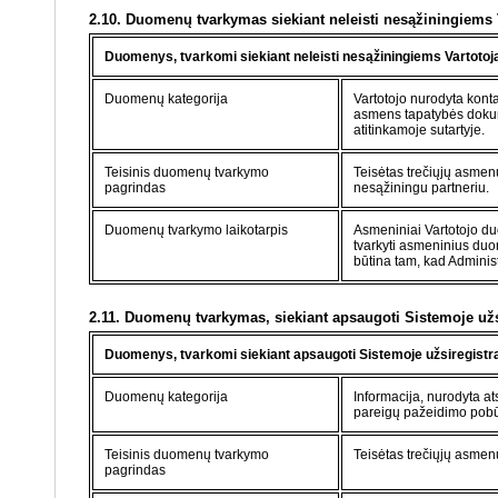
2.10. Duomenų tvarkymas siekiant neleisti nesąžiningiems
Duomenys, tvarkomi siekiant neleisti nesąžiningiems Vartoto
Duomenų kategorija
Vartotojo nurodyta konta
asmens tapatybės dokum
atitinkamoje sutartyje.
Teisinis duomenų tvarkymo
Teisėtas trečiųjų asmenų 
pagrindas
nesąžiningu partneriu.
Duomenų tvarkymo laikotarpis
Asmeniniai Vartotojo du
tvarkyti asmeninius duom
būtina tam, kad Administ
2.11. Duomenų tvarkymas, siekiant apsaugoti Sistemoje užs
Duomenys, tvarkomi siekiant apsaugoti Sistemoje užsiregistra
Duomenų kategorija
Informacija, nurodyta a
pareigų pažeidimo pobūdi
Teisinis duomenų tvarkymo
Teisėtas trečiųjų asmenų
pagrindas