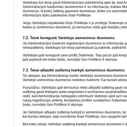
Vartotojas turi teisę gauti Administracijos patvirtinimą apie tai, kad 
Administracijos tvarkomais duomenimis ir su informacija, kokiais tik
duomenys, iš kokių šaltinių gaunami duomenys, kokie yra automatiniai
informacijos dalis pateikiama šioje Politikoje.
Jeigu Vartotojui nepakanka šioje Politikoje ir jo profilyje Sistemoje pa
tvarko jo asmeninius duomenis, jis bet kuriuo metu gali kreiptis į A
7.2. Teisė koreguoti Vartotojo asmeninius duomenis.
Jei Administracijos tvarkomi registracijos duomenys ar informacija ap
nebepatikima, Vartotojas turi teisę pareikalauti ją pakeisti, patikslinti 
Vartotojas gali koreguoti savo profilį Sistemoje. Taip pat jis gali kr
gali padaryti bet kokiu būdu, nurodytu šios Politikos 8 skyriuje.
7.3. Teisė atšaukti sutikimą tvarkyti asmeninius duomenis.
Tai atvejais, kai Administracija tvarko Vartotojo asmeninius duomenis 
Vartotojo asmeniniai duomenys nebebus tvarkomi. Kai kuriais atvejais 
Pavyzdžiui, Vartotojas gali bet kuriuo metu atšaukti sutikimą gauti 
sutikimą gauti tinklapio www.cargonews.lt sunčiamus naujinelaiškius.
reikš, kad Administracija nebegalės informuoti Vartotojo apie jam nau
naują registracijos anketą, keisdamas profilio nustatymus Sistemoje 
būdu, nurodytu šios Politikos 8 skyriuje.
Jei Vartotojas atšauks sutikimą tvarkyti jo asmeninius duomenys, tai 
kai kuriais atvejais, kaip nurodoma šioje Politikoje, bus saugomi tam 
Bet kokiu atveju Vartotojo sutikimą tvarkyti asmeninius duomenis ir įro