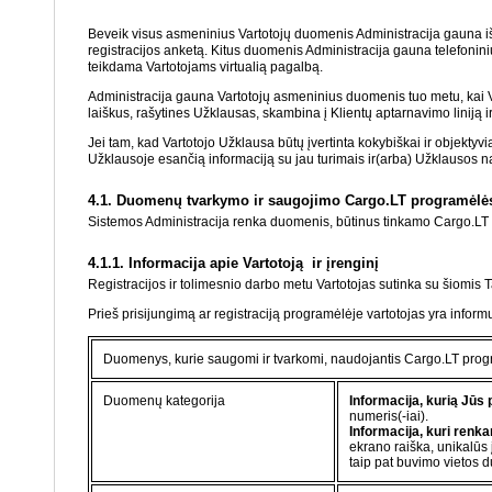
Beveik visus asmeninius Vartotojų duomenis Administracija gauna iš 
registracijos anketą. Kitus duomenis Administracija gauna telefonin
teikdama Vartotojams virtualią pagalbą.
Administracija gauna Vartotojų asmeninius duomenis tuo metu, kai Va
laiškus, rašytines Užklausas, skambina į Klientų aptarnavimo liniją ir 
Jei tam, kad Vartotojo Užklausa būtų įvertinta kokybiškai ir objektyvia
Užklausoje esančią informaciją su jau turimais ir(arba) Užklausos 
4.1.
Duomenų tvarkymo ir saugojimo Cargo.LT
programėlė
Sistemos Administracija renka duomenis, būtinus tinkamo Cargo.LT
4.1.1. Informacija apie Vartotoją ir įrenginį
Registracijos ir tolimesnio darbo metu Vartotojas sutinka su šiomis T
Prieš prisijungimą ar registraciją programėlėje vartotojas yra info
Duomenys, kurie saugomi ir tvarkomi, naudojantis
Cargo.LT
prog
Duomenų kategorija
Informacija, kurią Jūs 
numeris(-iai).
Informacija, kuri renk
ekrano raiška, unikalūs 
taip pat buvimo vietos