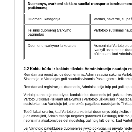
Duomenys, tvarkomi siekiant suteikti transporto bendruomenei 
patikimumą
Duomenų kategorija
Vardas, pavardė, el. pa
Teisinis duomenų tvarkymo
Vartotojo sutikimas na
pagrindas
Duomenų tvarkymo laikotarpis
Asmeniniai Vartotojo du
tvarkyti asmeninius duom
būtina tam, kad Administ
2.2 Kokiu būdu ir kokiais tikslais Administracija naudoja 
Remdamasi registracijos duomenimis, Administracija sukuria Vartotojo p
Sistemoje, o Vartotojas gali naudotis visomis Paslaugomis, teikiamo
Remdamasi registracijos duomenis, Administracija taip pat gali atpaži
Vartotojo anketoje nurodytus kontaktinius duomenis (el. pašto adre
Vartotoju tikslais (teikiant atsakymus į Vartotojo užklausas ir pastab
susisiekiant su Vartotoju jei jam reikės pagalbos naudojantis Tinklapiu
Todėl labai svarbu, kad Vartotojo anketiniai duomenys būtų tikslūs i
juos atnaujinti, Administracija negalės garantuoti Paslaugų teikimo, be
neprisiima atsakomybės dėl nuostolių, galinčių kilti dėl to, kad V
Jei Vartotojo pateiktuose duomenyse įvyko pokyčiai, jis privalo nedel