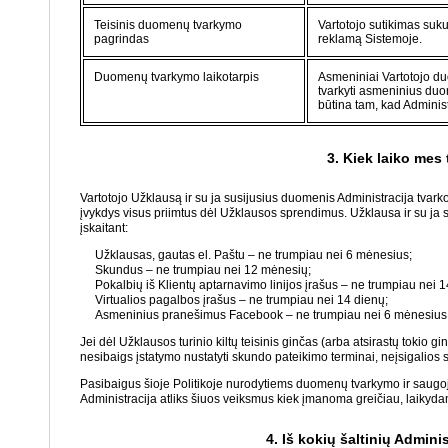
Teisinis duomenų tvarkymo
Vartotojo sutikimas suk
pagrindas
reklamą Sistemoje.
Duomenų tvarkymo laikotarpis
Asmeniniai Vartotojo du
tvarkyti asmeninius duom
būtina tam, kad Administ
3. Kiek laiko me
Vartotojo Užklausą ir su ja susijusius duomenis Administracija tvark
įvykdys visus priimtus dėl Užklausos sprendimus. Užklausa ir su ja
įskaitant:
Užklausas, gautas el. Paštu – ne trumpiau nei 6 mėnesius;
Skundus – ne trumpiau nei 12 mėnesių;
Pokalbių iš Klientų aptarnavimo linijos įrašus – ne trumpiau nei 1
Virtualios pagalbos įrašus – ne trumpiau nei 14 dienų;
Asmeninius pranešimus Facebook – ne trumpiau nei 6 mėnesius
Jei dėl Užklausos turinio kiltų teisinis ginčas (arba atsirastų tokio gi
nesibaigs įstatymo nustatyti skundo pateikimo terminai, neįsigalios s
Pasibaigus šioje Politikoje nurodytiems duomenų tvarkymo ir saugo
Administracija atliks šiuos veiksmus kiek įmanoma greičiau, laikyda
4. Iš kokių šaltinių Admin