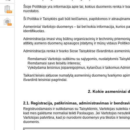
Šioje Politikoje yra informacija apie tai, kokius duomenis renka ir tv
nuostatos.
Ši Politika ir Taisyklės gali būti keičiamos, papildomos ir atnaujinam
Asmeniniai Vartotojo duomenys – tai bet kokia informacija, kurios pag
identifikuotas.
Administracija imasi visų būtinų organizacinių ir techninių priemo
atitiktų asmens duomenų apsaugos įstatymų ir mūsų vidaus Politiko
Administracija renka ir tvarko šiose Taisyklėse išvardintus asmenini
Remdamasi Vartotojo sutikimu su sąlygomis, nustatytomis Taisyklės
Remdamasi savo teisėtu interesu;
Vykdydama teisinius įsipareigojimus, kylančius ir taikomus Admini
Taikant teisės aktuose numatytą asmeninių duomenų tvarkymo apimtį 
išvardinti teisiniai pagrindai.
2. Kokie asmeniniai d
2.1. Registracija, patikrinimas, administravimas ir bendrav
Registruodamasis ir sutikdamas su Taisyklėmis, Vartotojas suteikia
kad mes galėtume normaliai teikti Paslaugas. Jei Vartotojas nesut
Vartotojas patvirtina, kad jo nurodomi duomenys yra tikslūs ir teisi
duomenis.