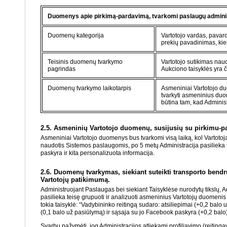
Duomenys apie pirkimą-pardavimą, tvarkomi paslaugų adminis
Duomenų kategorija
Vartotojo vardas, pavard
prekių pavadinimas, kie
Teisinis duomenų tvarkymo
Vartotojo sutikimas naud
pagrindas
Aukciono taisyklės yra č
Duomenų tvarkymo laikotarpis
Asmeniniai Vartotojo du
tvarkyti asmeninius duom
būtina tam, kad Administ
2.5. Asmeninių Vartotojo duomenų, susijusių su pirkimu-
Asmeniniai Vartotojo duomenys bus tvarkomi visą laiką, kol Vartoto
naudotis Sistemos paslaugomis, po 5 metų Administracija pasilieka 
paskyra ir kita personalizuota informacija.
2.6. Duomenų tvarkymas, siekiant suteikti transporto bendr
Vartotojų patikimumą.
Administruojant Paslaugas bei siekiant Taisyklėse nurodytų tikslų, Adm
pasilieka teisę grupuoti ir analizuoti asmeninius Vartotojų duomenis
tokia taisyklė: “Vadybininko reitingą sudaro: atsiliepimai (+0,2 balo
(0,1 balo už pasiūlymą) ir sąsaja su jo Facebook paskyra (+0,2 balo)”
Svarbu pažymėti, jog Administracijos atliekami profiliavimo (reitinga