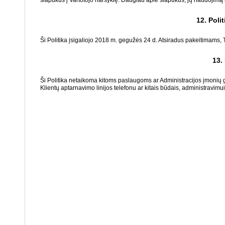
slapukus į Vartotojo naršyklę. Daugiau apie slapukus, jų naudojimą 
12. Polit
Ši Politika įsigaliojo 2018 m. gegužės 24 d. Atsiradus pakeitimams, T
13.
Ši Politika netaikoma kitoms paslaugoms ar Administracijos įmonių
Klientų aptarnavimo linijos telefonu ar kitais būdais, administravimui