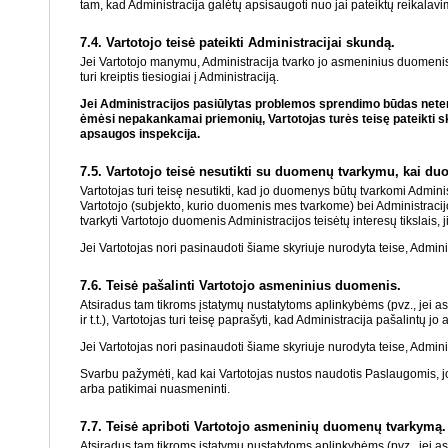
tam, kad Administracija galėtų apsisaugoti nuo jai pateiktų reikalavim
7.4. Vartotojo teisė pateikti Administracijai skundą.
Jei Vartotojo manymu, Administracija tvarko jo asmeninius duomen
turi kreiptis tiesiogiai į Administraciją.
Jei Administracijos pasiūlytas problemos sprendimo būdas netenk
ėmėsi nepakankamai priemonių, Vartotojas turės teisę pateikti sk
apsaugos inspekcija.
7.5. Vartotojo teisė nesutikti su duomenų tvarkymu, kai duo
Vartotojas turi teisę nesutikti, kad jo duomenys būtų tvarkomi Administr
Vartotojo (subjekto, kurio duomenis mes tvarkome) bei Administracijos
tvarkyti Vartotojo duomenis Administracijos teisėtų interesų tikslais,
Jei Vartotojas nori pasinaudoti šiame skyriuje nurodyta teise, Admini
7.6. Teisė pašalinti Vartotojo asmeninius duomenis.
Atsiradus tam tikroms įstatymų nustatytoms aplinkybėms (pvz., jei
ir t.t.), Vartotojas turi teisę paprašyti, kad Administracija pašalintų 
Jei Vartotojas nori pasinaudoti šiame skyriuje nurodyta teise, Admini
Svarbu pažymėti, kad kai Vartotojas nustos naudotis Paslaugomis, jo
arba patikimai nuasmeninti.
7.7. Teisė apriboti Vartotojo asmeninių duomenų tvarkymą.
Atsiradus tam tikroms įstatymų nustatytoms aplinkybėms (pvz., jei 