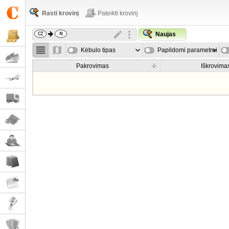
Rasti krovinį
Pateikti krovinį
Naujas
Kėbulo tipas
Papildomi parametrai
Pakrovimas
Iškrovima