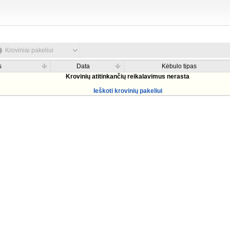
Kroviniai pakeliui
s
Data
Kėbulo tipas
Krovinių atitinkančių reikalavimus nerasta
Ieškoti krovinių pakeliui