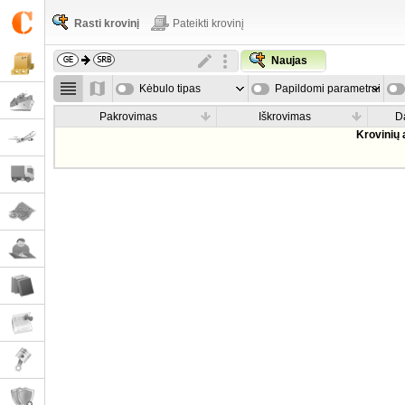
Rasti krovinį
Pateikti krovinį
Naujas
Kėbulo tipas
Papildomi parametrai
Pakrovimas
Iškrovimas
D
Krovinių 