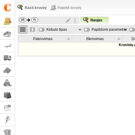
Rasti krovinį
Pateikti krovinį
Naujas
Kėbulo tipas
Papildomi parametrai
Pakrovimas
Iškrovimas
D
Krovinių 