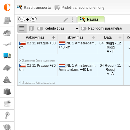
Rasti transportą
Pridėti transporto priemonę
Naujas
Kėbulo tipas
Papildomi parametrai
Pakrovimas
Iškrovimas
Data
K
CZ 11 Prague
+30
NL 1 Amsterdam,
04 Rugpj - 12
km
+40 km
Rugpj
A - T
5 d.
platformos Čekija - Nyderlandai
CZ 11 Prague
+30
NL 1 Amsterdam,
04 Rugpj - 11
km
Amsterdam,
+40 km
Rugpj
A - A
4 d.
platformos Čekija - Nyderlandai