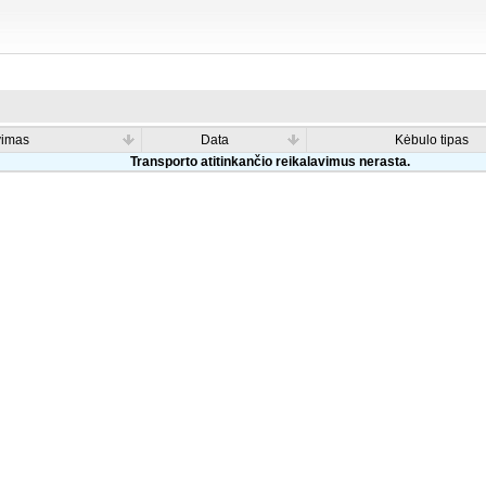
vimas
Data
Kėbulo tipas
Transporto atitinkančio reikalavimus nerasta.