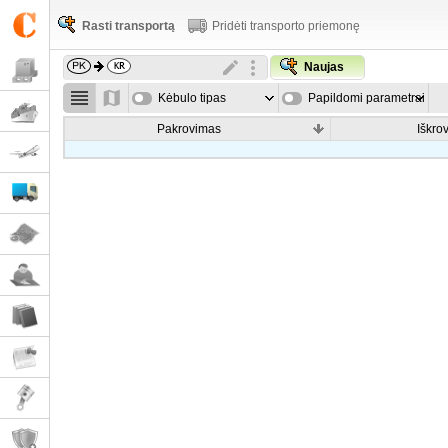
Rasti transportą
Pridėti transporto priemonę
Naujas
Kėbulo tipas
Papildomi parametrai
Pakrovimas
Iškro