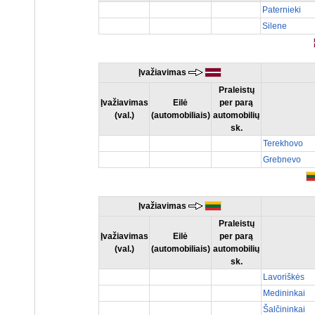
Paternieki
Silene
Įvažiavimas
Praleistų
Įvažiavimas
Eilė
per parą
(val.)
(automobiliais)
automobilių
sk.
Terekhovo
Grebnevo
Įvažiavimas
Praleistų
Įvažiavimas
Eilė
per parą
(val.)
(automobiliais)
automobilių
sk.
Lavoriškės
Medininkai
Šalčininkai