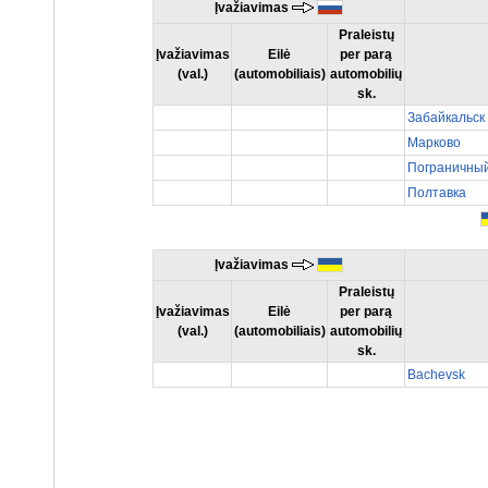
Įvažiavimas
Praleistų
Įvažiavimas
Eilė
per parą
(val.)
(automobiliais)
automobilių
sk.
Забайкальск
Марково
Пограничны
Полтавка
Įvažiavimas
Praleistų
Įvažiavimas
Eilė
per parą
(val.)
(automobiliais)
automobilių
sk.
Bachevsk