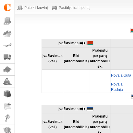
Pateikti krovinį
Pasiūlyti transportą
Įvažiavimas
Praleistų
Įvažiavimas
Eilė
per parą
(val.)
(automobiliais)
automobilių
sk.
Novaja Guta
Novaja
Rudnja
Įvažiavimas
Praleistų
Įvažiavimas
Eilė
per parą
(val.)
(automobiliais)
automobilių
sk.