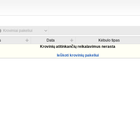
Kroviniai pakeliui
s
Data
Kėbulo tipas
Krovinių atitinkančių reikalavimus nerasta
Ieškoti krovinių pakeliui