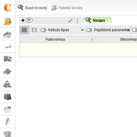
Rasti krovinį
Pateikti krovinį
Naujas
Kėbulo tipas
Papildomi parametrai
Pakrovimas
Iškrovima