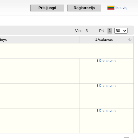
lietuvių
Prisijungti
Registracija
Viso:
3
Psl.
1
inys
Užsakovas
.
Užsakovas
Užsakovas
Užsakovas