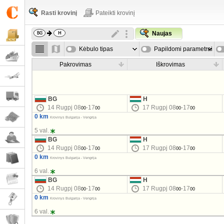
Rasti krovinį
Pateikti krovinį
Naujas
Kėbulo tipas
Papildomi parametrai
Pakrovimas
Iškrovimas
BG
H
14 Rugpj 08
-17
17 Rugpj 08
-17
00
00
00
00
0 km
Krovinys Bulgarija - Vengrija
5 val.
BG
H
14 Rugpj 08
-17
17 Rugpj 08
-17
00
00
00
00
0 km
Krovinys Bulgarija - Vengrija
6 val.
BG
H
14 Rugpj 08
-17
17 Rugpj 08
-17
00
00
00
00
0 km
Krovinys Bulgarija - Vengrija
6 val.