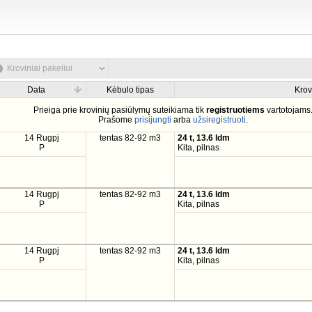
Kroviniai pakeliui
Data
Kėbulo tipas
Krov
Prieiga prie krovinių pasiūlymų suteikiama tik
registruotiems
vartotojams
Prašome
prisijungti
arba
užsiregistruoti
.
14 Rugpj
tentas 82-92 m3
24 t, 13.6 ldm
P
Kita, pilnas
14 Rugpj
tentas 82-92 m3
24 t, 13.6 ldm
P
Kita, pilnas
14 Rugpj
tentas 82-92 m3
24 t, 13.6 ldm
P
Kita, pilnas