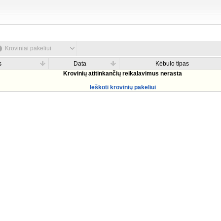
Kroviniai pakeliui
s
Data
Kėbulo tipas
Krovinių atitinkančių reikalavimus nerasta
Ieškoti krovinių pakeliui