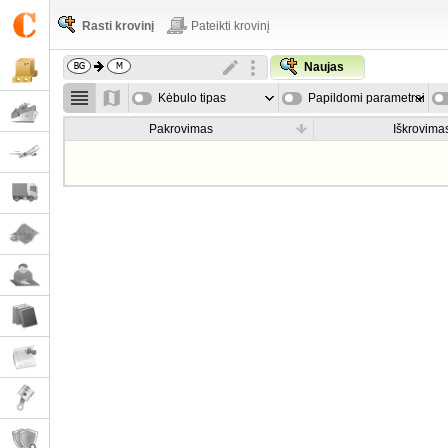
Rasti krovinį
Pateikti krovinį
Naujas
Kėbulo tipas
Papildomi parametrai
Pakrovimas
Iškrovima