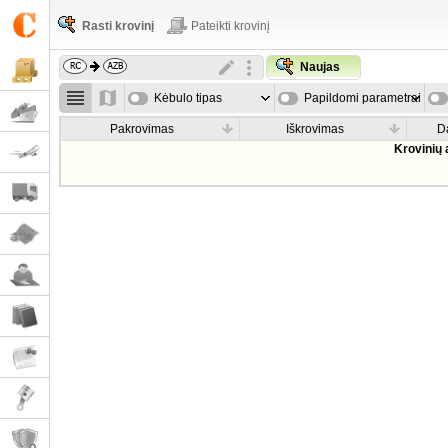
Rasti krovinį
Pateikti krovinį
Naujas
Kėbulo tipas
Papildomi parametrai
Pakrovimas
Iškrovimas
D
Krovinių 