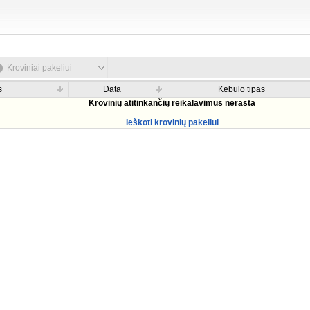
Kroviniai pakeliui
s
Data
Kėbulo tipas
Krovinių atitinkančių reikalavimus nerasta
Ieškoti krovinių pakeliui