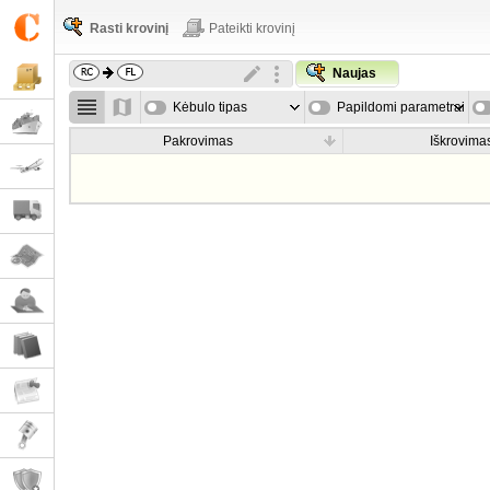
Rasti krovinį
Pateikti krovinį
Naujas
Kėbulo tipas
Papildomi parametrai
Pakrovimas
Iškrovima