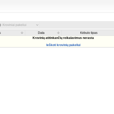
Kroviniai pakeliui
s
Data
Kėbulo tipas
Krovinių atitinkančių reikalavimus nerasta
Ieškoti krovinių pakeliui