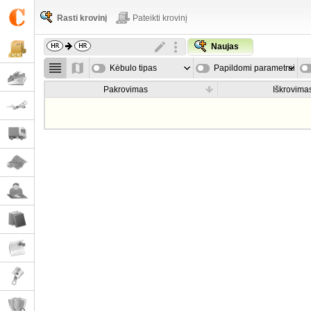
Rasti krovinį
Pateikti krovinį
Naujas
Kėbulo tipas
Papildomi parametrai
Pakrovimas
Iškrovima