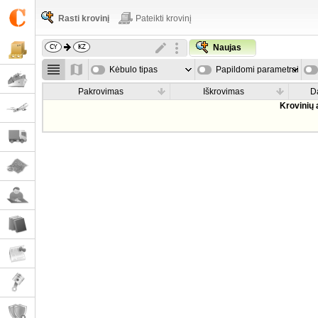
Rasti krovinį
Pateikti krovinį
Naujas
Kėbulo tipas
Papildomi parametrai
Pakrovimas
Iškrovimas
D
Krovinių 