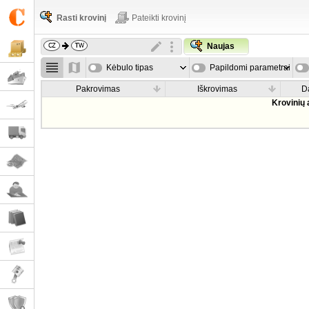
Rasti krovinį
Pateikti krovinį
Naujas
Kėbulo tipas
Papildomi parametrai
Pakrovimas
Iškrovimas
D
Krovinių 