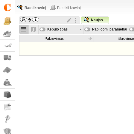
Rasti krovinį
Pateikti krovinį
Naujas
Kėbulo tipas
Papildomi parametrai
Pakrovimas
Iškrovima