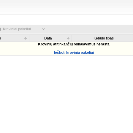
Kroviniai pakeliui
s
Data
Kėbulo tipas
Krovinių atitinkančių reikalavimus nerasta
Ieškoti krovinių pakeliui