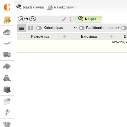
Rasti krovinį
Pateikti krovinį
Naujas
Kėbulo tipas
Papildomi parametrai
Pakrovimas
Iškrovimas
D
Krovinių 