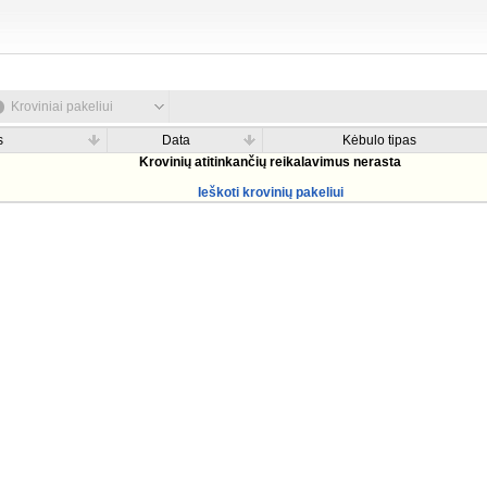
Kroviniai pakeliui
s
Data
Kėbulo tipas
Krovinių atitinkančių reikalavimus nerasta
Ieškoti krovinių pakeliui