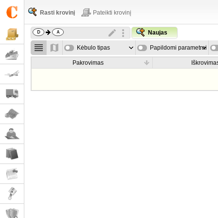
Rasti krovinį
Pateikti krovinį
Naujas
Kėbulo tipas
Papildomi parametrai
Pakrovimas
Iškrovima