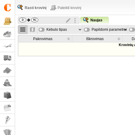
Rasti krovinį
Pateikti krovinį
Naujas
Kėbulo tipas
Papildomi parametrai
Pakrovimas
Iškrovimas
D
Krovinių 