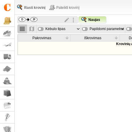
Rasti krovinį
Pateikti krovinį
Naujas
Kėbulo tipas
Papildomi parametrai
Pakrovimas
Iškrovimas
D
Krovinių 