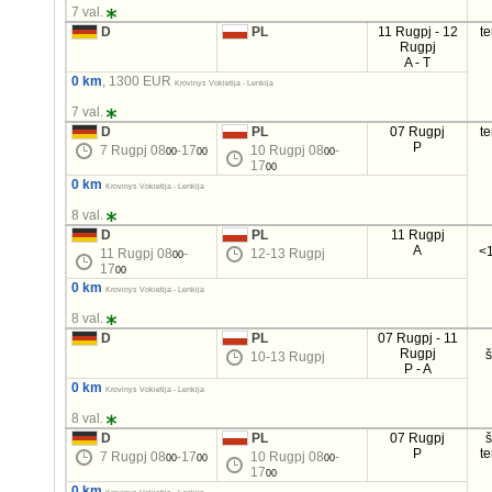
7 val.
D
PL
11 Rugpj - 12
t
Rugpj
A - T
0 km
, 1300 EUR
Krovinys Vokietija - Lenkija
7 val.
D
PL
07 Rugpj
t
P
7 Rugpj 08
-17
10 Rugpj 08
-
00
00
00
17
00
0 km
Krovinys Vokietija - Lenkija
8 val.
D
PL
11 Rugpj
A
<1
11 Rugpj 08
-
12-13 Rugpj
00
17
00
0 km
Krovinys Vokietija - Lenkija
8 val.
D
PL
07 Rugpj - 11
Rugpj
10-13 Rugpj
P - A
0 km
Krovinys Vokietija - Lenkija
8 val.
D
PL
07 Rugpj
P
t
7 Rugpj 08
-17
10 Rugpj 08
-
00
00
00
17
00
0 km