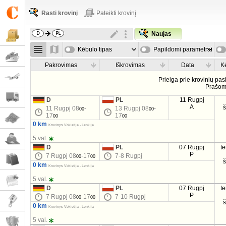
Rasti krovinį
Pateikti krovinį
Naujas
Kėbulo tipas
Papildomi parametrai
Pakrovimas
Iškrovimas
Data
K
Prieiga prie krovinių pa
Prašo
D
PL
11 Rugpj
A
11 Rugpj 08
-
13 Rugpj 08
-
00
00
17
17
00
00
0 km
Krovinys Vokietija - Lenkija
5 val.
D
PL
07 Rugpj
t
P
7 Rugpj 08
-17
7-8 Rugpj
00
00
0 km
Krovinys Vokietija - Lenkija
5 val.
D
PL
07 Rugpj
t
P
7 Rugpj 08
-17
7-10 Rugpj
00
00
0 km
Krovinys Vokietija - Lenkija
5 val.