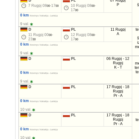
D
PL
07 Rugpj
P
7 Rugpj 08
-17
10 Rugpj 08
-
00
00
00
17
00
0 km
Krovinys Vokietija - Lenkija
9 val.
D
PL
11 Rugpj
t
A
11 Rugpj 00
-
12 Rugpj 08
-
00
00
23
17
30
00
i
0 km
Krovinys Vokietija - Lenkija
m
9 val.
D
PL
06 Rugpj - 12
Rugpj
m
K - T
te
t
0 km
Krovinys Vokietija - Lenkija
9 val.
D
PL
17 Rugpj - 18
Rugpj
Pr - A
0 km
Krovinys Vokietija - Lenkija
10 val.
D
PL
17 Rugpj - 18
Rugpj
t
Pr - A
0 km
Krovinys Vokietija - Lenkija
10 val.