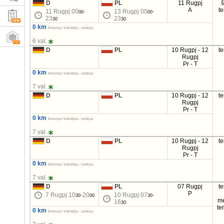
D
PL
11 Rugpj
A
t
11 Rugpj 00
-
13 Rugpj 00
-
00
00
23
23
30
30
0 km
Krovinys Vokietija - Lenkija
6 val.
D
PL
10 Rugpj - 12
t
Rugpj
Pr - T
0 km
Krovinys Vokietija - Lenkija
7 val.
D
PL
10 Rugpj - 12
t
Rugpj
Pr - T
0 km
Krovinys Vokietija - Lenkija
7 val.
D
PL
10 Rugpj - 12
t
Rugpj
Pr - T
0 km
Krovinys Vokietija - Lenkija
7 val.
D
PL
07 Rugpj
t
P
7 Rugpj 10
-20
10 Rugpj 07
-
30
00
30
m
16
30
te
0 km
Krovinys Vokietija - Lenkija