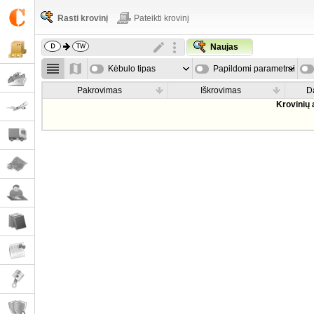
Rasti krovinį
Pateikti krovinį
Naujas
Kėbulo tipas
Papildomi parametrai
Pakrovimas
Iškrovimas
D
Krovinių 