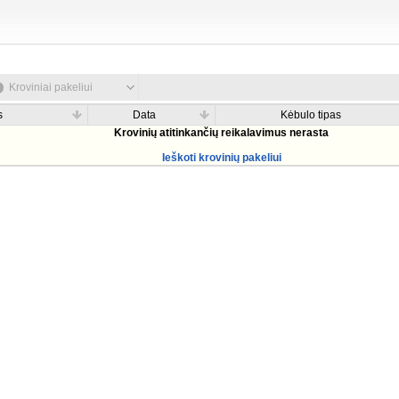
Kroviniai pakeliui
s
Data
Kėbulo tipas
Krovinių atitinkančių reikalavimus nerasta
Ieškoti krovinių pakeliui