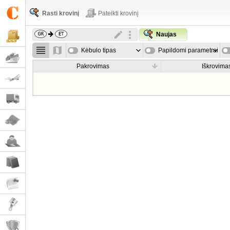
Rasti krovinį
Pateikti krovinį
Naujas
Kėbulo tipas
Papildomi parametrai
Pakrovimas
Iškrovima