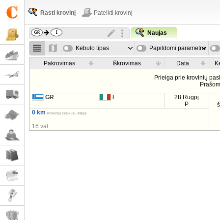
Rasti krovinį
Pateikti krovinį
Naujas
Kėbulo tipas
Papildomi parametrai
Pakrovimas
Iškrovimas
Data
K
Prieiga prie krovinių pa
Prašo
GR
I
28 Rugpj
P
0 km
Krovinys Graikija - Italija
16 val.