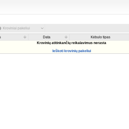
Kroviniai pakeliui
s
Data
Kėbulo tipas
Krovinių atitinkančių reikalavimus nerasta
Ieškoti krovinių pakeliui