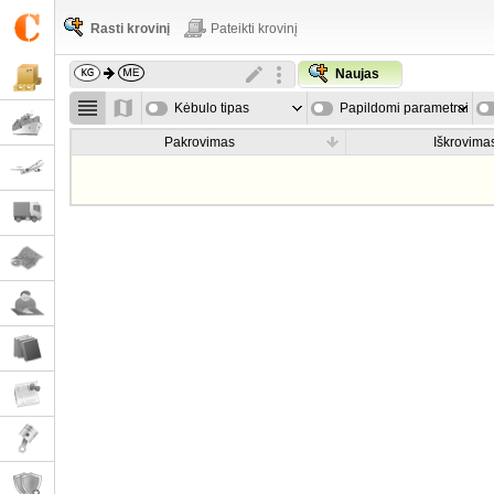
Rasti krovinį
Pateikti krovinį
Naujas
Kėbulo tipas
Papildomi parametrai
Pakrovimas
Iškrovima