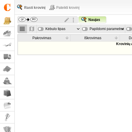
Rasti krovinį
Pateikti krovinį
Naujas
Kėbulo tipas
Papildomi parametrai
Pakrovimas
Iškrovimas
D
Krovinių 