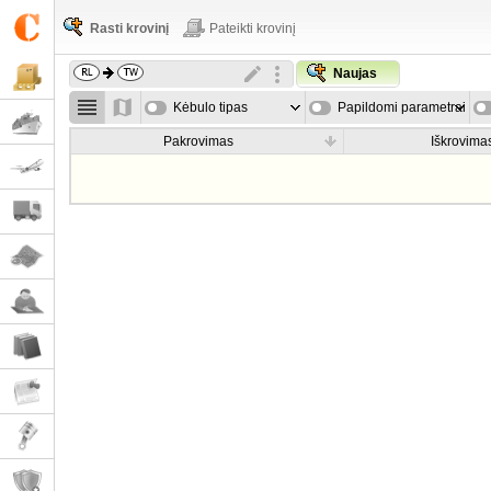
Rasti krovinį
Pateikti krovinį
Naujas
Kėbulo tipas
Papildomi parametrai
Pakrovimas
Iškrovima