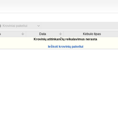
Kroviniai pakeliui
s
Data
Kėbulo tipas
Krovinių atitinkančių reikalavimus nerasta
Ieškoti krovinių pakeliui