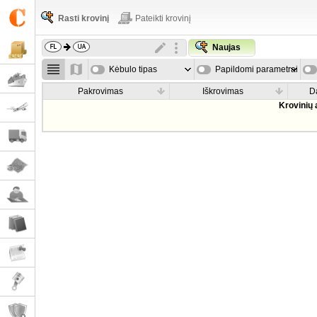
Rasti krovinį
Pateikti krovinį
Naujas
Kėbulo tipas
Papildomi parametrai
Pakrovimas
Iškrovimas
D
Krovinių 