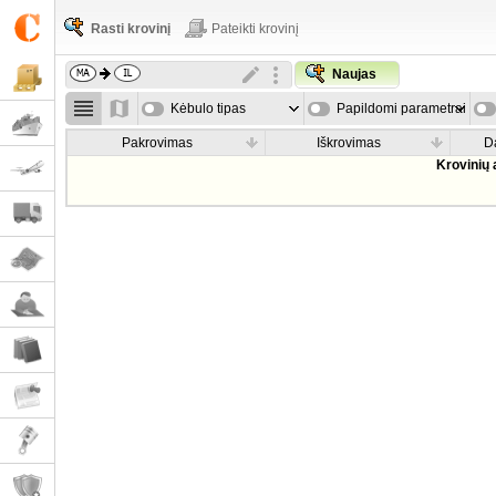
Rasti krovinį
Pateikti krovinį
Naujas
Kėbulo tipas
Papildomi parametrai
Pakrovimas
Iškrovimas
D
Krovinių 