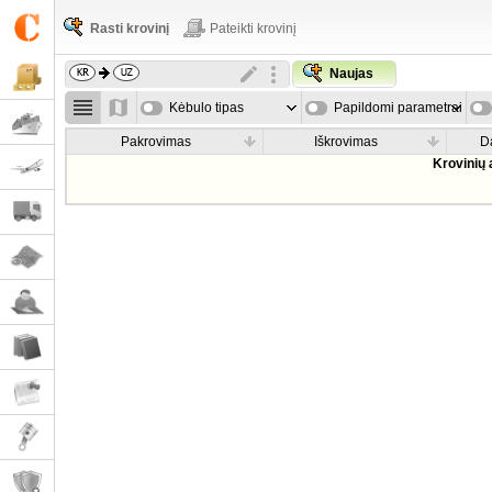
Rasti krovinį
Pateikti krovinį
Naujas
Kėbulo tipas
Papildomi parametrai
Pakrovimas
Iškrovimas
D
Krovinių 