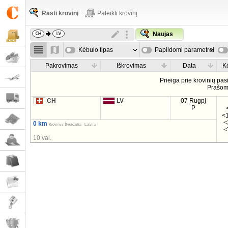
Rasti krovinį
Pateikti krovinį
Naujas
Kėbulo tipas
Papildomi parametrai
Pakrovimas
Iškrovimas
Data
K
Prieiga prie krovinių pa
Prašo
CH
LV
07 Rugpj
P
<1
<
0 km
Krovinys Šveicarija - Latvija
<
10 val.