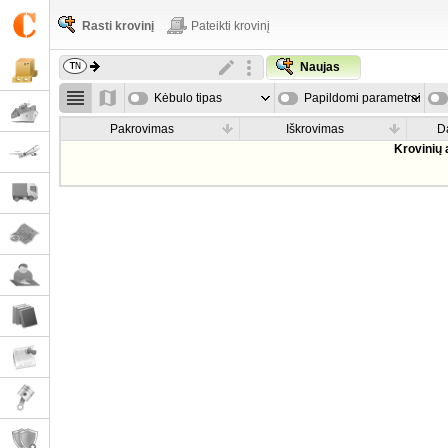
Rasti krovinį
Pateikti krovinį
Naujas
Kėbulo tipas
Papildomi parametrai
Pakrovimas
Iškrovimas
D
Krovinių 