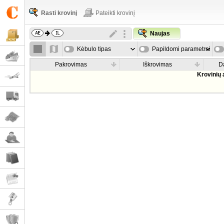
Rasti krovinį
Pateikti krovinį
Naujas
Kėbulo tipas
Papildomi parametrai
Pakrovimas
Iškrovimas
D
Krovinių 