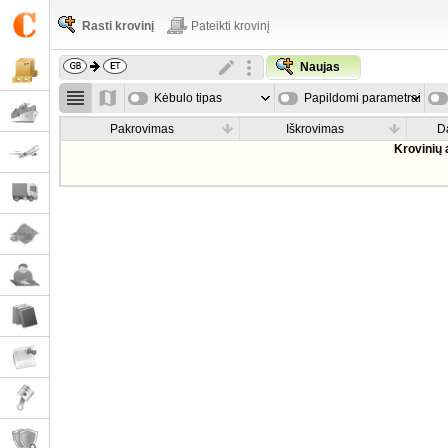
Rasti krovinį
Pateikti krovinį
Naujas
Kėbulo tipas
Papildomi parametrai
Pakrovimas
Iškrovimas
D
Krovinių 