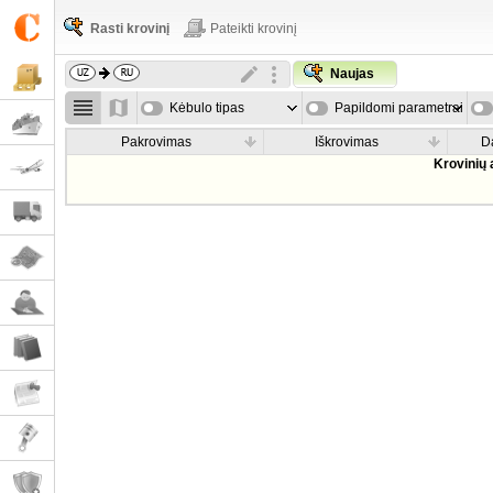
Rasti krovinį
Pateikti krovinį
Naujas
Kėbulo tipas
Papildomi parametrai
Pakrovimas
Iškrovimas
D
Krovinių 