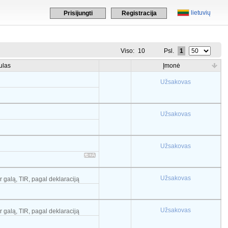
lietuvių
Prisijungti
Registracija
Viso:
10
Psl.
1
ulas
Įmonė
Užsakovas
Užsakovas
Užsakovas
Užsakovas
r galą, TIR, pagal deklaraciją
Užsakovas
r galą, TIR, pagal deklaraciją