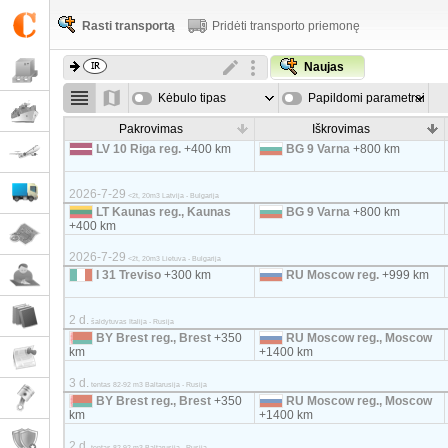
Rasti transportą
Pridėti transporto priemonę
Naujas
Kėbulo tipas
Papildomi parametrai
Pakrovimas
Iškrovimas
LV 10 Riga reg.
+400 km
BG 9 Varna
+800 km
2026-7-29
<2t, 20m3 Latvija - Bulgarija
LT Kaunas reg., Kaunas
BG 9 Varna
+800 km
+400 km
2026-7-29
<2t, 20m3 Lietuva - Bulgarija
I 31 Treviso
+300 km
RU Moscow reg.
+999 km
2 d.
šaldytuvas Italija - Rusija
BY Brest reg., Brest
+350
RU Moscow reg., Moscow
km
+1400 km
3 d.
tentas 82-92 m3 Baltarusija - Rusija
BY Brest reg., Brest
+350
RU Moscow reg., Moscow
km
+1400 km
2 d.
tentas 82-92 m3 Baltarusija - Rusija