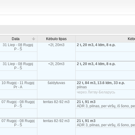
Data
Kėbulo tipas
Kėb
31 Liep - 08 Rugpj
<2t, 20m3
2 t, 20 m3, 4 ldm, 8 e.p.
P - Š
31 Liep - 08 Rugpj
<2t, 20m3
2 t, 20 m3, 4 ldm, 8 e.p.
P - Š
10 Rugpj - 11 Rugpj
šaldytuvas
22 t, 84 m3, 13.6 ldm, 33 e.p.
Pr - A
pilnas
через Литву-Беларусь
07 Rugpj - 08 Rugpj
tentas 82-92 m3
21 t, 91 m3
P - Š
ADR 3, pilnas, per viršų, iš šono, pe
07 Rugpj - 08 Rugpj
tentas 82-92 m3
21 t, 91 m3
P - Š
ADR 3, pilnas, per viršų, iš šono, pe