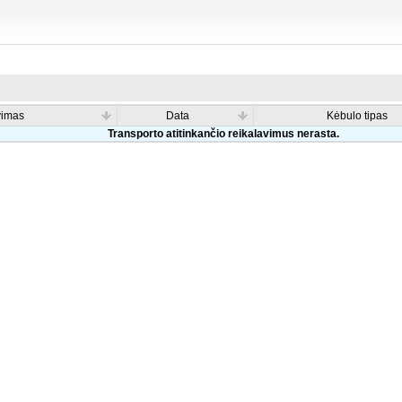
vimas
Data
Kėbulo tipas
Transporto atitinkančio reikalavimus nerasta.