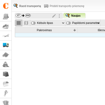
Rasti transportą
Pridėti transporto priemonę
Naujas
Kėbulo tipas
Papildomi parametrai
Pakrovimas
Iškro