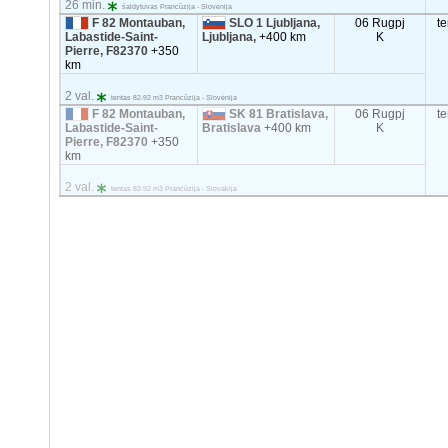
26 min.
šaldytuvas Prancūzija - Slovėnija
F 82 Montauban,
SLO 1 Ljubljana,
06 Rugpj
t
Labastide-Saint-
Ljubljana,
+400 km
K
Pierre, F82370
+350
km
2 val.
tentas 82-92 m3 Prancūzija - Slovėnija
F 82 Montauban,
SK 81 Bratislava,
06 Rugpj
t
Labastide-Saint-
Bratislava
+400 km
K
Pierre, F82370
+350
km
2 val.
tentas 82-92 m3 Prancūzija - Slovakija