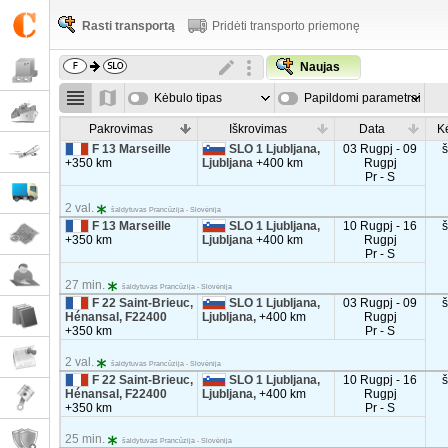
Rasti transportą
Pridėti transporto priemonę
Naujas
Kėbulo tipas
Papildomi parametrai
Pakrovimas
Iškrovimas
Data
K
F 13 Marseille
SLO 1 Ljubljana,
03 Rugpj - 09
+350 km
Ljubljana
+400 km
Rugpj
Pr - S
2 val.
šaldytuvas Prancūzija - Slovėnija
F 13 Marseille
SLO 1 Ljubljana,
10 Rugpj - 16
+350 km
Ljubljana
+400 km
Rugpj
Pr - S
27 min.
šaldytuvas Prancūzija - Slovėnija
F 22 Saint-Brieuc,
SLO 1 Ljubljana,
03 Rugpj - 09
Hénansal, F22400
Ljubljana,
+400 km
Rugpj
+350 km
Pr - S
2 val.
šaldytuvas Prancūzija - Slovėnija
F 22 Saint-Brieuc,
SLO 1 Ljubljana,
10 Rugpj - 16
Hénansal, F22400
Ljubljana,
+400 km
Rugpj
+350 km
Pr - S
25 min.
šaldytuvas Prancūzija - Slovėnija