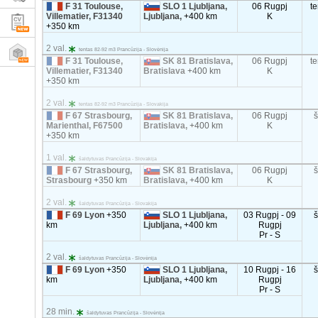
F 31 Toulouse,
SLO 1 Ljubljana,
06 Rugpj
t
Villematier, F31340
Ljubljana,
+400 km
K
+350 km
2 val.
tentas 82-92 m3 Prancūzija - Slovėnija
F 31 Toulouse,
SK 81 Bratislava,
06 Rugpj
t
Villematier, F31340
Bratislava
+400 km
K
+350 km
2 val.
tentas 82-92 m3 Prancūzija - Slovakija
F 67 Strasbourg,
SK 81 Bratislava,
06 Rugpj
Marienthal, F67500
Bratislava,
+400 km
K
+350 km
1 val.
šaldytuvas Prancūzija - Slovakija
F 67 Strasbourg,
SK 81 Bratislava,
06 Rugpj
Strasbourg
+350 km
Bratislava,
+400 km
K
2 val.
šaldytuvas Prancūzija - Slovakija
F 69 Lyon
+350
SLO 1 Ljubljana,
03 Rugpj - 09
km
Ljubljana,
+400 km
Rugpj
Pr - S
2 val.
šaldytuvas Prancūzija - Slovėnija
F 69 Lyon
+350
SLO 1 Ljubljana,
10 Rugpj - 16
km
Ljubljana,
+400 km
Rugpj
Pr - S
28 min.
šaldytuvas Prancūzija - Slovėnija