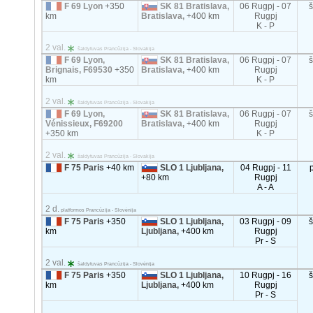
F 69 Lyon
+350
SK 81 Bratislava,
06 Rugpj - 07
km
Bratislava,
+400 km
Rugpj
K - P
2 val.
šaldytuvas Prancūzija - Slovakija
F 69 Lyon,
SK 81 Bratislava,
06 Rugpj - 07
Brignais, F69530
+350
Bratislava,
+400 km
Rugpj
km
K - P
2 val.
šaldytuvas Prancūzija - Slovakija
F 69 Lyon,
SK 81 Bratislava,
06 Rugpj - 07
Vénissieux, F69200
Bratislava,
+400 km
Rugpj
+350 km
K - P
2 val.
šaldytuvas Prancūzija - Slovakija
F 75 Paris
+40 km
SLO 1 Ljubljana,
04 Rugpj - 11
+80 km
Rugpj
A - A
2 d.
platformos Prancūzija - Slovėnija
F 75 Paris
+350
SLO 1 Ljubljana,
03 Rugpj - 09
km
Ljubljana,
+400 km
Rugpj
Pr - S
2 val.
šaldytuvas Prancūzija - Slovėnija
F 75 Paris
+350
SLO 1 Ljubljana,
10 Rugpj - 16
km
Ljubljana,
+400 km
Rugpj
Pr - S