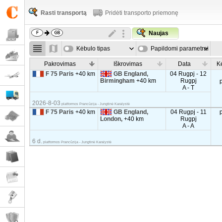
Rasti transportą
Pridėti transporto priemonę
Naujas
Kėbulo tipas
Papildomi parametrai
Pakrovimas
Iškrovimas
Data
K
F 75 Paris
+40 km
GB England,
04 Rugpj - 12
Birmingham
+40 km
Rugpj
A - T
2026-8-03
platformos Prancūzija - Jungtinė Karalystė
F 75 Paris
+40 km
GB England,
04 Rugpj - 11
London,
+40 km
Rugpj
A - A
6 d.
platformos Prancūzija - Jungtinė Karalystė