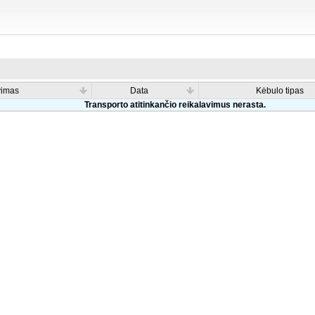
vimas
Data
Kėbulo tipas
Transporto atitinkančio reikalavimus nerasta.