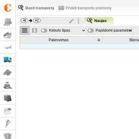
Rasti transportą
Pridėti transporto priemonę
Naujas
Kėbulo tipas
Papildomi parametrai
Pakrovimas
Iškro